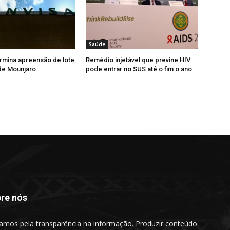
Saúde
rmina apreensão de lote
Remédio injetável que previne HIV
 de Mounjaro
pode entrar no SUS até o fim o ano
re nós
amos pela transparência na informação. Produzir conteúdo