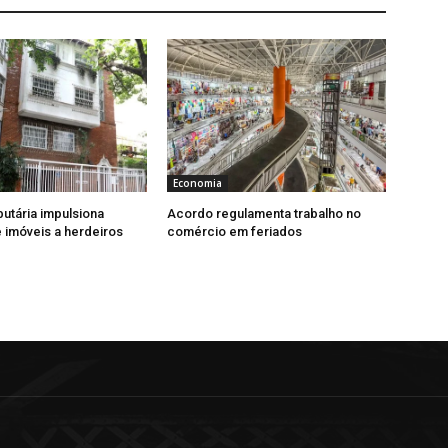
Economia
butária impulsiona
Acordo regulamenta trabalho no
imóveis a herdeiros
comércio em feriados