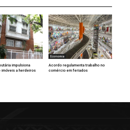
Economia
butária impulsiona
Acordo regulamenta trabalho no
imóveis a herdeiros
comércio em feriados