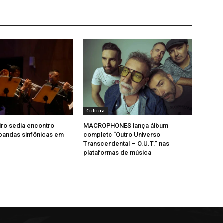
Cultura
iro sedia encontro
MACROPHONES lança álbum
bandas sinfônicas em
completo “Outro Universo
Transcendental – O.U.T.” nas
plataformas de música