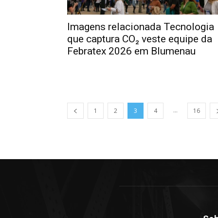
Imagens relacionada Tecnologia
que captura CO₂ veste equipe da
Febratex 2026 em Blumenau
...
1
2
3
4
16