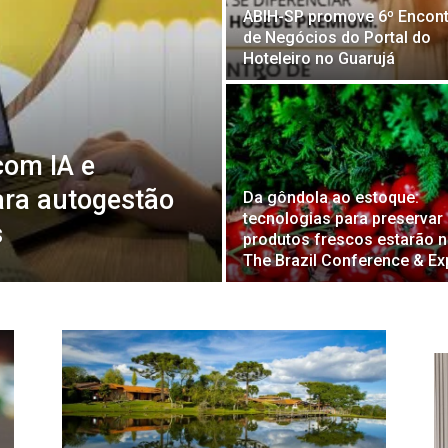
ABIH-SP promove 6º Encon
de Negócios do Portal do
Hoteleiro no Guarujá
com IA e
ara autogestão
Da gôndola ao estoque:
tecnologias para preservar
s
produtos frescos estarão 
The Brazil Conference & E